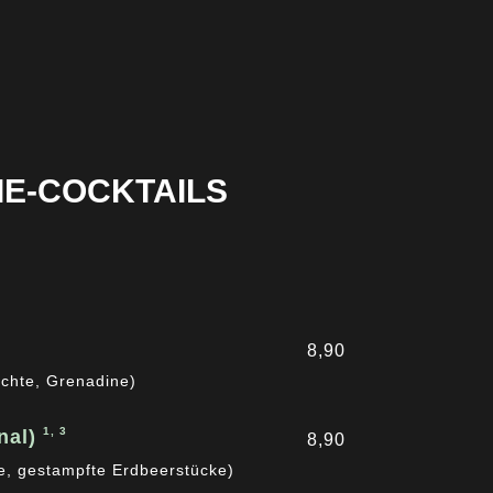
E-COCKTAILS
8,90
üchte, Grenadine)
1, 3
nal)
8,90
e, gestampfte Erdbeerstücke)